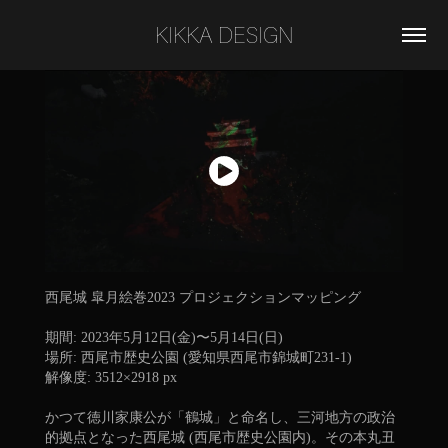
KIKKA DESIGN
西尾城 皐月絵巻2023 プロジェクションマッピング
期間: 2023年5月12日(金)〜5月14日(日)
場所: 西尾市歴史公園 (愛知県西尾市錦城町231-1)
解像度: 3512×2918 px
かつて徳川家康公が「鶴城」と命名し、三河地方の政治
的拠点となった西尾城 (西尾市歴史公園内)。その本丸丑