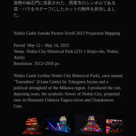
寅櫓や鍮石門に投影された、西尾市のシンボルである
花・バラをモチーフにしたカットの制作を担当しまし
た。
Nishio Castle Satsuki Picture Scroll 2023 Projection Mapping
Period: May 12 – May 14, 2023
Venue: Nishio City Historical Park (231-1 Kinjo-cho, Nishio,
Aichi)
Resolution: 3512×2918 px
Nishio Castle (within Nishio City Historical Park), once named
"Tsurushiro" (Crane Castle) by Tokugawa Ieyasu and a
political stronghold of the Mikawa region. I produced the cuts
depicting roses, the symbolic flower of Nishio City, projected
onto its Honmaru Ushitora Yagura turret and Chujakumon
Gate.