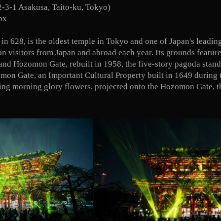
2-3-1 Asakusa, Taito-ku, Tokyo)
px
n 628, is the oldest temple in Tokyo and one of Japan's leading 
n visitors from Japan and abroad each year. Its grounds feature 
and Hozomon Gate, rebuilt in 1958, the five-story pagoda stan
nmon Gate, an Important Cultural Property built in 1649 during 
ing morning glory flowers, projected onto the Hozomon Gate, t