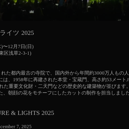
イツ 2025
水)〜12月7日(日)
区浅草2-3-1)
された都内最古の寺院で、国内外から年間約3000万人もの
には、1958年に再建された本堂・宝蔵門、高さ約53メー
立された重要文化財・二天門などの歴史的な建築物が並びます
た、朝顔の花をモチーフにしたカットの制作を担当しまし
E & LIGHTS 2025
ecember 7, 2025